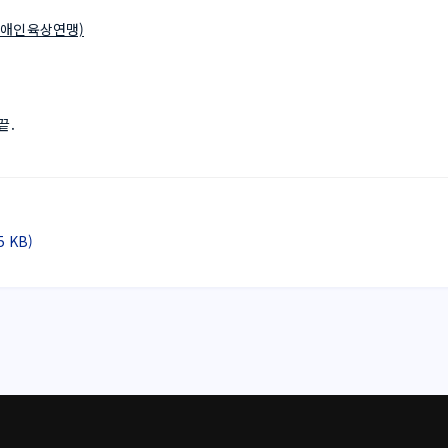
한장애인육상연맹)
. 
 KB)