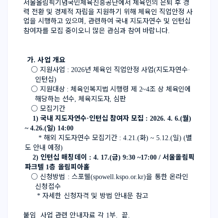
서울올림픽기념국민체육진흥공단에서 체육인의 은퇴 후 경
력 전환 및 경제적 자립을 지원하기 위해 체육인 직업안정 사
업을 시행하고 있으며
관련하여 국내 지도자연수 및 인턴십 
, 
참여자를 모집 중이오니 많은 관심과 참여 바랍니다
.
  가
사업 개요
. 
    ○ 
지원사업 
년 체육인 직업안정 사업
지도자연수
: 2026
(
·
인턴십
)
    ○ 
지원대상 
체육인복지법 시행령 제 
조 상 체육인에 
: 
2~4
해당하는 선수
체육지도자
심판
, 
, 
    ○ 
모집기간
국내 지도자연수
인턴십 참여자 모집 
월
    1) 
·
: 2026. 4. 6.(
) 
일
~ 4.26.(
) 14:00 
해외 지도자연수 모집기간 
화
일
별
       * 
: 4.21.(
) ~ 5.12.(
) (
도 안내 예정
) 
인턴십 매칭데이 
금
서울올림픽
    2) 
: 4. 17.(
) 9:30 ~17:00 / 
파크텔 
층 올림피아홀
1
    ○ 
신청방법 
스포웰
을 통한 온라인 
: 
(spowell.kspo.or.kr)
신청접수
자세한 신청자격 및 방법 안내문 참고
       * 
붙임  사업 관련 안내자료 각 
부
끝
1
.  
.