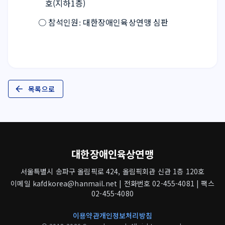
호(지하1층)
  ○ 
참석인원
대한장애인육상연맹 심판
: 
목록으로
대한장애인육상연맹
서울특별시 송파구 올림픽로 424, 올림픽회관 신관 1층 120호
이메일 kafdkorea@hanmail.net | 전화번호 02-455-4081 | 팩스
02-455-4080
이용약관
개인정보처리방침