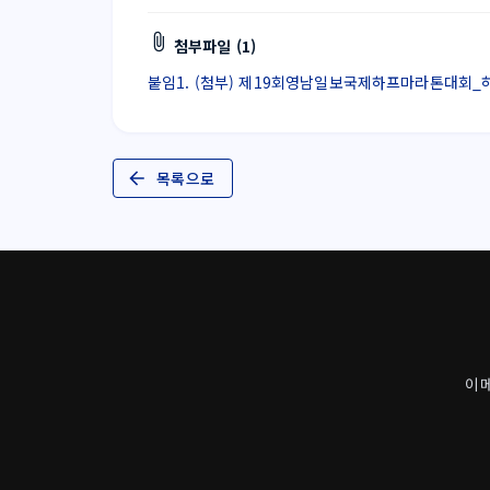
첨부파일 (1)
붙임1. (첨부) 제19회영남일보국제하프마라톤대회_하프 
목록으로
이메