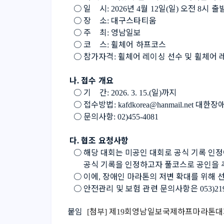
   ○ 
일    시
년 
월 
일
일
오전 
시 출
: 2026
4
12
(
) 
8
   ○ 
장    소
대구스타티움
: 
   ○ 
주    최
영남일보
: 
   ○ 
코    스
휠체어 하프코스
: 
   ○ 
참가자격
휠체어 레이싱 선수 및 휠체어 
: 
 나
접수 개요
. 
   ○ 
기    간
일
까지
: 2026. 3. 15.(
)
   ○ 
접수방법
대한장애
: kafdkorea@hanmail.net 
   ○ 
문의사항
: 02)455-4081
 다
협조 요청사항
. 
   ○ 
해당 대회는 미공인 대회로 공식 기록 인정
        공식 기록을 인정하고자 풀코스로 공인
   ○ 
이에
장애인 마라톤의 저변 확대를 위해 
, 
   ○ 
안전관리 및 보험 관련 문의사항은 
053)21
붙임  
첨부
제
회영남일보국제하프마라톤대
[
] 
19