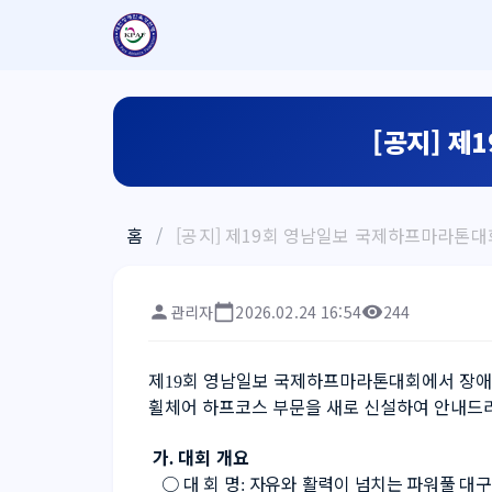
[공지] 제
홈
/
[공지] 제19회 영남일보 국제하프마라톤대
관리자
2026.02.24 16:54
244
제
회 영남일보 국제하프마라톤대회에서 장애
19
휠체어 하프코스 부문을 새로 신설하여 안내드
 가
대회 개요
. 
   ○ 
대 회 명
자
유와 활력이 넘치는 파워풀 대구
: 