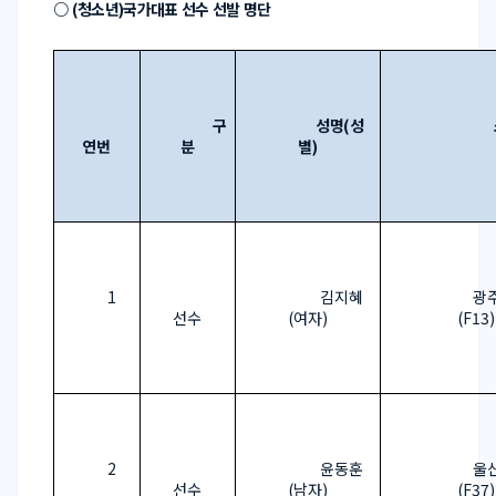
○ 
(
청소년
)
국가대표 선수 선발 명단
구
성명
(
성
연번
분
별
)
1
김지혜
광
선수
(
여자
)
(F13)
2
윤동훈
울
선수
(
남자
)
(F37)