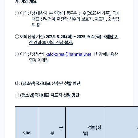
가
. 
이의 개요
○ 
이의신청 대상자
: 
본 연맹에 등록된 선수
(2025
년 기준
), 
국가
대표 선발전에 출전한 선수의 보호자
, 
지도자
, 
소속팀
의 장
○ 
이의신청 기간
: 2025. 8. 26.(
화
) ~ 2025. 9. 4.(
목
) 
＊
해당 기
간 경과 후 이의 신청 불가
.
○ 
이의신청 방법
: 
kafdkorea@hanmail.net
대한장애인육상
연맹 이메일
나. 
(
청소년
)
국가대표 선수단 선발 명단
○ 
(
청소년
)
국가대표 지도자 선발 명단
구
성명
(
성
연번
분
별
)