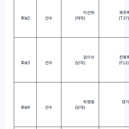
이선희
제주
후보
2
선수
(
여자
)
(T37)
임이삭
전북
후보
3
선수
(
남자
)
(F13)
최영표
경기
후보
4
선수
(
남자
)