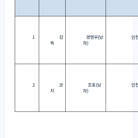
1
감
경영우
(
남
인
독
자
)
2
코
조호
(
남
인
치
자
)