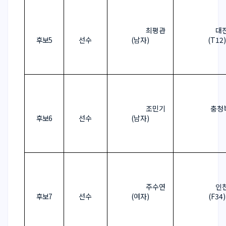
최평관
대
후보
5
선수
(
남자
)
(T12)
조민기
충청
후보
6
선수
(
남자
)
주수연
인
후보
7
선수
(
여자
)
(F34)