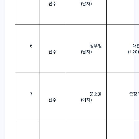
선수
(
남자
)
6
정우철
대
선수
(
남자
)
(T20)
7
문소윤
충청
선수
(
여자
)