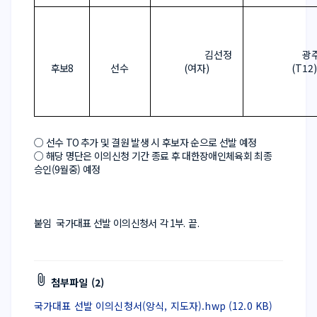
김선정
광
후보
8
선수
(
여자
)
(T12)
○ 
선수 
TO 
추가 및 결원 발생 시 후보자 순으로 선발 예정
○ 
해당 명단은 이의신청 기간 종료 후 대한장애인체육회 최종 
승인(9월중) 예정
붙임  국가대표 선발 이의신청서 각
 1
부
.  
끝
.  
첨부파일 (2)
국가대표 선발 이의신청서(앙식, 지도자).hwp (12.0 KB)