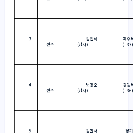
3
김진석
제주
선수
(
남자
)
(T37)
4
노형준
강원
선수
(
남자
)
(T36)
5
김현서
경기