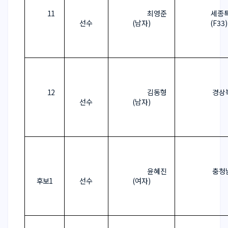
11
최영준
세종
선수
(
남자
)
(F33)
12
김동형
경상
선수
(
남자
)
윤혜진
충청
후보
1
선수
(
여자
)