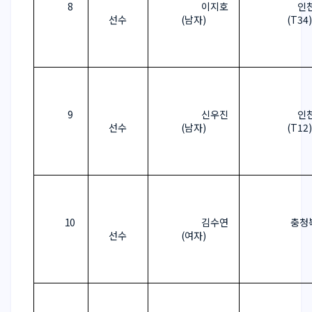
8
이지호
인
선수
(
남자
)
(T34)
9
신우진
인
선수
(
남자
)
(T12)
10
김수연
충청
선수
(
여자
)