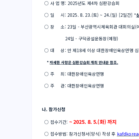
  ○ 사 업 명: 2025년도 제4차 심판강습회
  ○ 일     시: 2025. 8. 23.(토) ~ 24.(일) [2일간] *
  ○ 장     소: 23일 - 부산광역시체육회관 대회의실(
                  24일 - 구덕공설운동장(예정)
  ○ 대     상: 만 제18세 이상 대한장애인육상연
     * 
자세한 사항은 심판강습회 개최 안내문 참조.
  ○ 주     최: 대한장애인육상연맹
  ○ 주     관: 대한장애인육상연맹
나. 참가신청
~ 2025. 8. 5.(화) 까지
  ○ 접수기간: 
  ○ 접수방법: 참가신청서(양식) 작성 후 
kafdkore